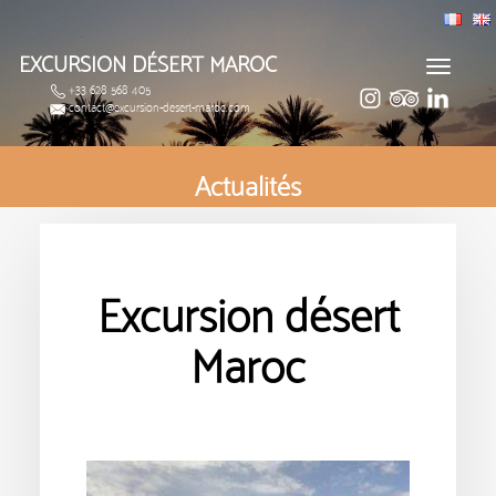
EXCURSION DÉSERT MAROC
Toggle
+33 628 568 405
navigat
contact@excursion-desert-maroc.com
Actualités
Excursion désert
Maroc