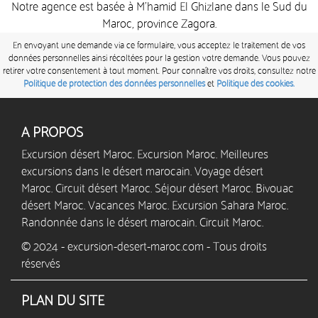
Notre agence est basée à M’hamid El Ghizlane dans le Sud du
Maroc, province Zagora.
En envoyant une demande via ce formulaire, vous acceptez le traitement de vos
données personnelles ainsi récoltées pour la gestion votre demande. Vous pouvez
retirer votre consentement à tout moment. Pour connaître vos droits, consultez notre
Politique de protection des données personnelles
et
Politique des cookies.
A PROPOS
Excursion désert Maroc. Excursion Maroc. Meilleures
excursions dans le désert marocain. Voyage désert
Maroc. Circuit désert Maroc. Séjour désert Maroc. Bivouac
désert Maroc. Vacances Maroc. Excursion Sahara Maroc.
Randonnée dans le désert marocain. Circuit Maroc.
© 2024 - excursion-desert-maroc.com - Tous droits
réservés
PLAN DU SITE