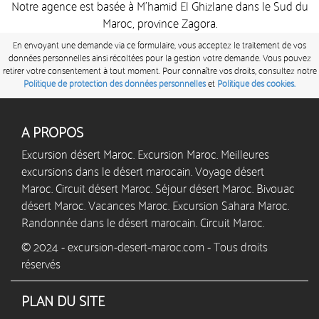
Notre agence est basée à M’hamid El Ghizlane dans le Sud du
Maroc, province Zagora.
En envoyant une demande via ce formulaire, vous acceptez le traitement de vos
données personnelles ainsi récoltées pour la gestion votre demande. Vous pouvez
retirer votre consentement à tout moment. Pour connaître vos droits, consultez notre
Politique de protection des données personnelles
et
Politique des cookies.
A PROPOS
Excursion désert Maroc. Excursion Maroc. Meilleures
excursions dans le désert marocain. Voyage désert
Maroc. Circuit désert Maroc. Séjour désert Maroc. Bivouac
désert Maroc. Vacances Maroc. Excursion Sahara Maroc.
Randonnée dans le désert marocain. Circuit Maroc.
© 2024 - excursion-desert-maroc.com - Tous droits
réservés
PLAN DU SITE