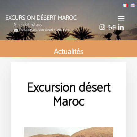
EXCURSION DÉSERT MAROC
Toggle
+33 628 568 405
navigat
contact@excursion-desert-maroc.com
Actualités
Excursion désert
Maroc