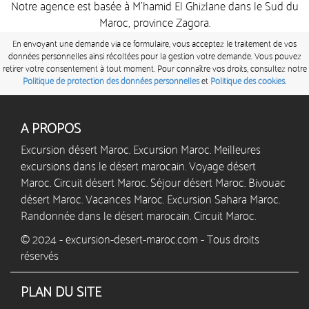
Notre agence est basée à M’hamid El Ghizlane dans le Sud du
Maroc, province Zagora.
En envoyant une demande via ce formulaire, vous acceptez le traitement de vos
données personnelles ainsi récoltées pour la gestion votre demande. Vous pouvez
retirer votre consentement à tout moment. Pour connaître vos droits, consultez notre
Politique de protection des données personnelles
et
Politique des cookies.
A PROPOS
Excursion désert Maroc. Excursion Maroc. Meilleures
excursions dans le désert marocain. Voyage désert
Maroc. Circuit désert Maroc. Séjour désert Maroc. Bivouac
désert Maroc. Vacances Maroc. Excursion Sahara Maroc.
Randonnée dans le désert marocain. Circuit Maroc.
© 2024 - excursion-desert-maroc.com - Tous droits
réservés
PLAN DU SITE