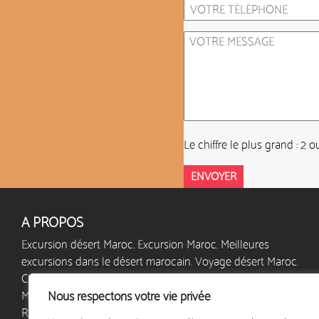
Le chiffre le plus grand : 2 o
A PROPOS
Excursion désert Maroc. Excursion Maroc. Meilleures
excursions dans le désert marocain. Voyage désert Maroc.
Circuit désert Maroc. Séjour désert Maroc. Bivouac désert
Maroc. Vacances Maroc. Excursion Sahara Maroc.
Nous respectons votre vie privée
Randonnée dans le désert marocain. Circuit Maroc.