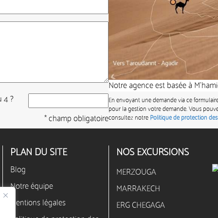
Notre agence est basée à M’hamid
u 4 ?
En envoyant une demande via ce formulaire,
pour la gestion votre demande. Vous pouvez
* champ obligatoire
consultez notre
Politique de protection de
PLAN DU SITE
NOS EXCURSIONS
Blog
MERZOUGA
Notre équipe
MARRAKECH
Mentions légales
ERG CHEGAGA