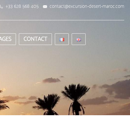
+33 628 568 405
contact@excursion-desert-maroc.com
AGES
CONTACT