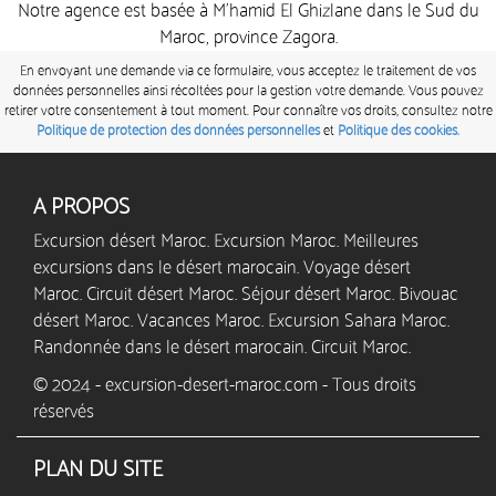
Notre agence est basée à M’hamid El Ghizlane dans le Sud du
Maroc, province Zagora.
En envoyant une demande via ce formulaire, vous acceptez le traitement de vos
données personnelles ainsi récoltées pour la gestion votre demande. Vous pouvez
retirer votre consentement à tout moment. Pour connaître vos droits, consultez notre
Politique de protection des données personnelles
et
Politique des cookies.
A PROPOS
Excursion désert Maroc. Excursion Maroc. Meilleures
excursions dans le désert marocain. Voyage désert
Maroc. Circuit désert Maroc. Séjour désert Maroc. Bivouac
désert Maroc. Vacances Maroc. Excursion Sahara Maroc.
Randonnée dans le désert marocain. Circuit Maroc.
© 2024 - excursion-desert-maroc.com - Tous droits
réservés
PLAN DU SITE