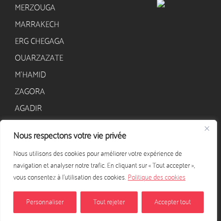
MERZOUGA
MARRAKECH
ERG CHEGAGA
OUARZAZATE
M’HAMID
ZAGORA
AGADIR
Nous respectons votre vie privée
CONTACT
Nous utilisons des cookies pour améliorer votre expérience de
+33 628 568 405
navigation et analyser notre trafic. En cliquant sur « Tout accepter »,
contact@excursion-desert-maroc.com
vous consentez à l'utilisation des cookies.
Politique des cookies
NOUS CONTACTER
Personnaliser
Tout rejeter
Accepter tout