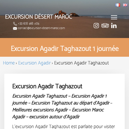
EXCURSION DÉSERT MAROC
Toggle
+33 628 568 405
navigat
contact@excursion-desert-maroc.com
Excursion Agadir Taghazout 1 journée
Home
›
Excursion Agadir
›
Excursion Agadir Taghazout
Excursion Agadir Taghazout
Excursion Agadir Taghazout – Excursion Agadir 1
journée –
Excursion Taghazout au départ d’Agadir
–
M
eilleures excursions Agadir
– Excursion Maroc
Agadir – excursion autour d’Agadir
L’excursion Agadir Taghazout est parfaite pour visiter