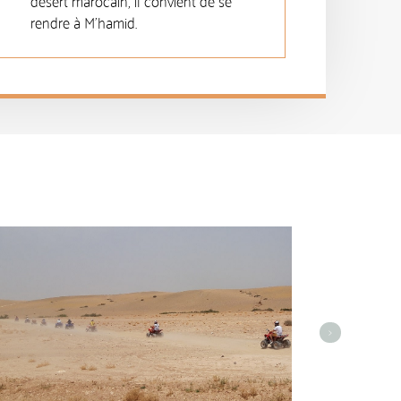
désert marocain, il convient de se
rendre à M'hamid.
>