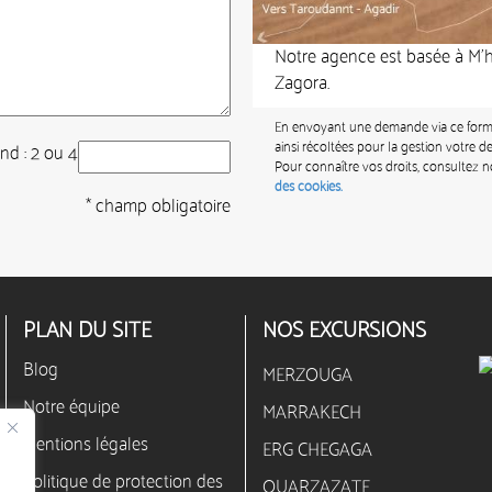
Notre agence est basée à M’h
Zagora.
En envoyant une demande via ce formu
ainsi récoltées pour la gestion votre
and : 2 ou 4
Pour connaître vos droits, consultez n
des cookies.
* champ obligatoire
PLAN DU SITE
NOS EXCURSIONS
Blog
MERZOUGA
Notre équipe
MARRAKECH
Mentions légales
ERG CHEGAGA
Politique de protection des
OUARZAZATE