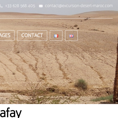
+33 628 568 405
contact@excursion-desert-maroc.com
AGES
CONTACT
afay