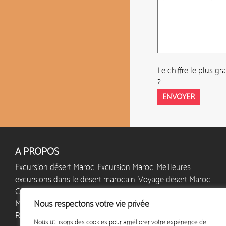
Le chiffre le plus gr
?
A PROPOS
Excursion désert Maroc. Excursion Maroc. Meilleures
excursions dans le désert marocain. Voyage désert Maroc.
Circuit désert Maroc. Séjour désert Maroc. Bivouac désert
Maroc. Vacances Maroc. Excursion Sahara Maroc.
Nous respectons votre vie privée
Randonnée dans le désert marocain. Circuit Maroc.
Nous utilisons des cookies pour améliorer votre expérience de