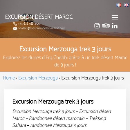
EXCURSION DÉSERT MAROC
Toggle
+33 628 568 405
navigat
contact@excursion-desert-maroc.com
Excursion Merzouga trek 3 jours
Explorez les dunes d'Erg Chebbi grâce à un trek désert Maroc
de 3 jours !
Home
›
Excursion Merzouga
›
Excursion Merzouga trek 3 jours
Excursion Merzouga trek 3 jours
Excursion Merzouga trek 3 jours – Excursion désert
Maroc – Randonnée désert marocain – Trekking
Sahara
–
randonnée Merzouga 3 jours