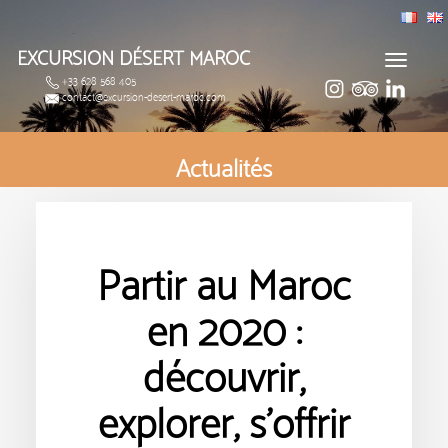
EXCURSION DÉSERT MAROC
Toggle
+33 628 568 405
navigat
contact@excursion-desert-maroc.com
Actualités
Partir au Maroc
en 2020 :
découvrir,
explorer, s’offrir