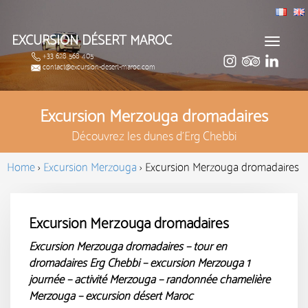
EXCURSION DÉSERT MAROC
Toggle
+33 628 568 405
navigat
contact@excursion-desert-maroc.com
Excursion Merzouga dromadaires
Découvrez les dunes d'Erg Chebbi
Home
›
Excursion Merzouga
›
Excursion Merzouga dromadaires
Excursion Merzouga dromadaires
Excursion Merzouga dromadaires – tour en
dromadaires Erg Chebbi – excursion Merzouga 1
journée – activité Merzouga – randonnée chamelière
Merzouga – excursion
désert Maroc