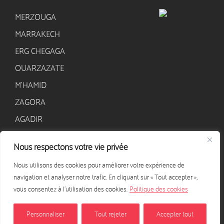
MERZOUGA
MARRAKECH
ERG CHEGAGA
OUARZAZATE
M’HAMID
ZAGORA
AGADIR
Nous respectons votre vie privée
CONTACT
Nous utilisons des cookies pour améliorer votre expérience de
+33 628 568 405
navigation et analyser notre trafic. En cliquant sur « Tout accepter »,
contact@excursion-desert-maroc.com
vous consentez à l'utilisation des cookies.
Politique des cookies
NOUS CONTACTER
Personnaliser
Tout rejeter
Accepter tout